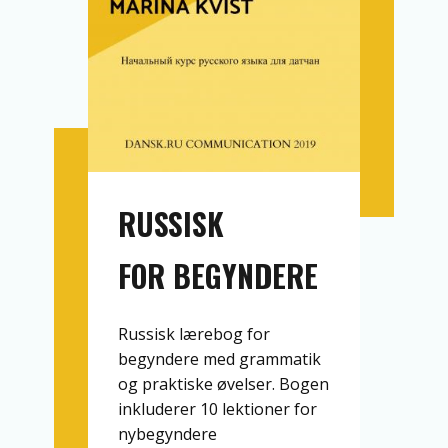
R​USSISK
FOR BEGY​NDERE
Russisk lærebog for
begyndere med grammatik
og praktiske øvelser. Bogen
inkluderer 10 lektioner for
nybegyndere